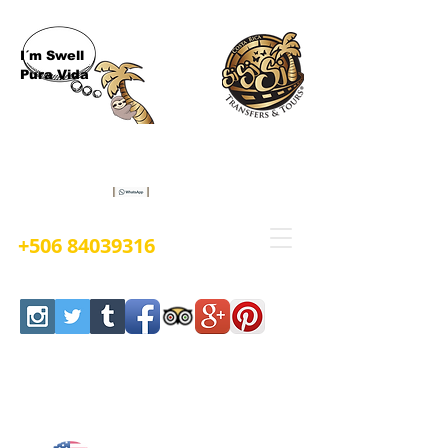
I´m Swell
Pura Vida
Book Now
+506 84039316