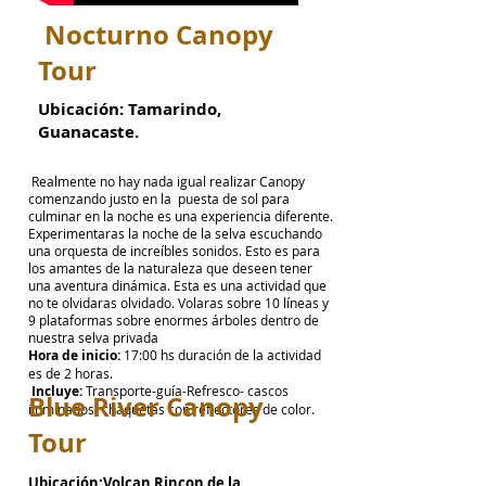
Nocturno Canopy
Tour
Ubicación:
Tamarindo,
Guanacaste.
Realmente no hay nada igual realizar Canopy
comenzando justo en la puesta de sol para
culminar en la noche es una experiencia diferente.
Experimentaras la noche de la selva escuchando
una orquesta de increíbles sonidos. Esto es para
los amantes de la naturaleza que deseen tener
una aventura dinámica. Esta es una actividad que
no te olvidaras olvidado. Volaras sobre 10 líneas y
9 plataformas sobre enormes árboles dentro de
nuestra selva privada
Hora de inicio:
17:00 hs duración de la actividad
es de 2 horas.
Incluye:
Transporte-guía-Refresco- cascos
Blue River Canopy
iluminados- chaquetas con reflectores de color.
Tour
Ubicación:
Volcan Rincon de la