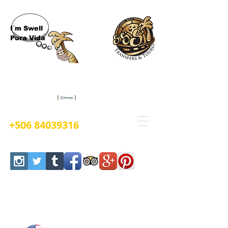
I´m Swell
Pura Vida
Book Now
+506 84039316