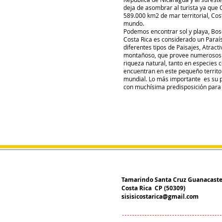
deja de asombrar al turista ya que 
589.000 km2 de mar territorial, Cos
mundo.
Podemos encontrar sol y playa, Bos
Costa Rica es considerado un Paraís
diferentes tipos de Paisajes, Atract
montañoso, que provee numerosos y
riqueza natural, tanto en especies
encuentran en este pequeño territor
mundial. Lo más importante es su p
con muchísima predisposición para r
Tamarindo Santa Cruz Guanacast
Costa Rica CP (50309)
sisisicostarica@gmail.com