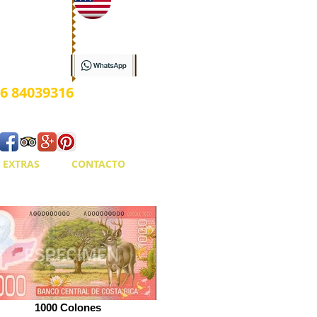
ow
6 84039316
 EXTRAS
CONTACTO
1000 Colones