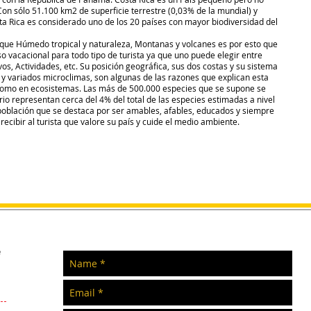
Con sólo 51.100 km2 de superficie terrestre (0,03% de la mundial) y
ta Rica es considerado uno de los 20 países con mayor biodiversidad del
que Húmedo tropical y naturaleza, Montanas y volcanes es por esto que
o vacacional para todo tipo de turista ya que uno puede elegir entre
ivos, Actividades, etc. Su posición geográfica, sus dos costas y su sistema
 variados microclimas, son algunas de las razones que explican esta
 como en ecosistemas. Las más de 500.000 especies que se supone se
io representan cerca del 4% del total de las especies estimadas a nivel
oblación que se destaca por ser amables, afables, educados y siempre
ecibir al turista que valore su país y cuide el medio ambiente.
e