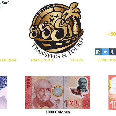
, Surf
o"
Book N
+50
EMPRESA
TRANSPORTE
TOURS
SERVICIOS
1000 Colones