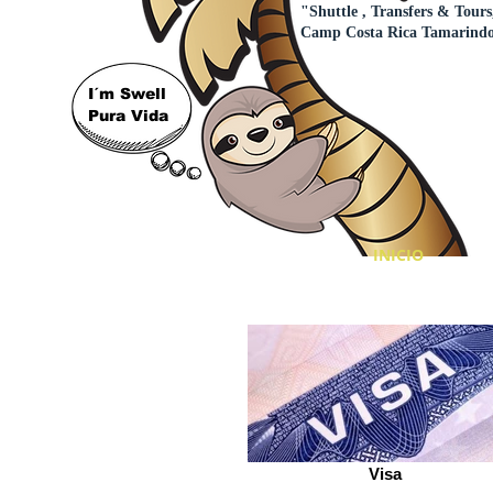
"Shuttle , Transfers & Tours
Camp Costa Rica Tamarind
I´m Swell
Pura Vida
INICIO
Visa