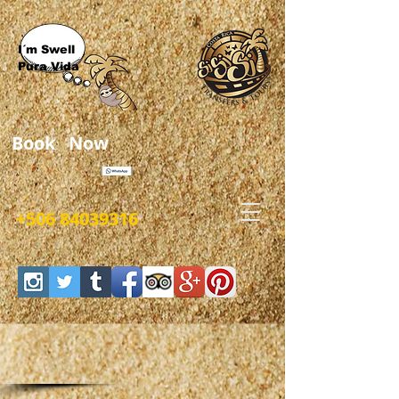
I´m Swell
Pura Vida
Book Now
+506 84039316