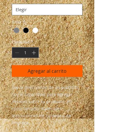
Color
*
Cantidad
*
Agregar al carrito
Soy la descripción de un producto. 
Soy el lugar ideal para agregar 
detalles sobre tu producto, así 
como tamaño, materiales, 
instrucciones de cuidado y de 
limpieza.