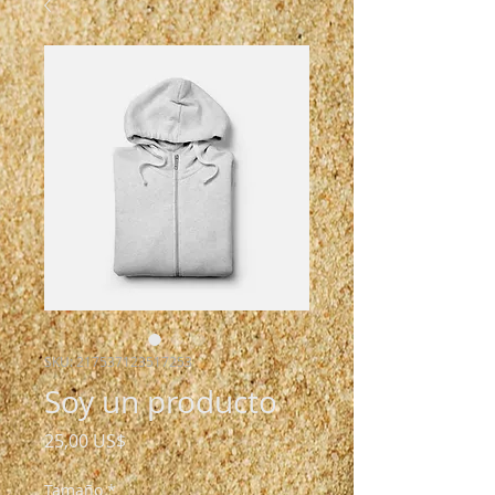
SKU: 217537123517253
Soy un producto
Precio
25,00 US$
Tamaño
*