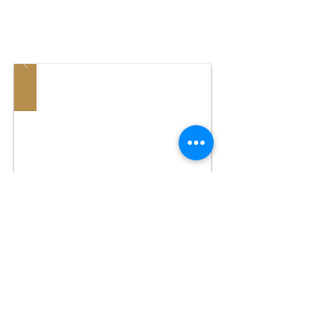
are visiting Costa Rica
Fotografia SiSiSi Tours
Ya sabes los tours que vas a realizar aquí en
Costa rica con SiSiSi Transfers & Tours Costa
Rica, pero tienes en claro que no quieres estar
practicando diferentes deportes y estar