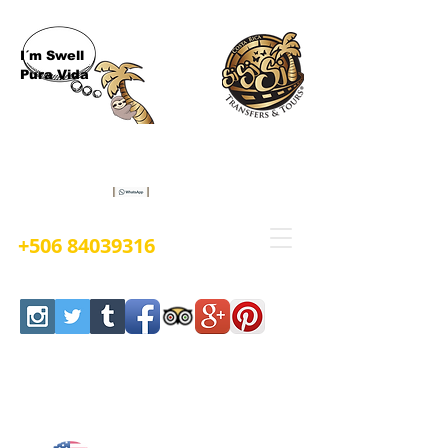
I´m Swell
Pura Vida
Book Now
+506 84039316