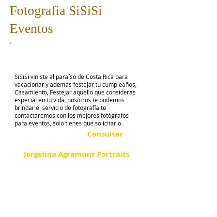
Fotografia SiSiSi
Eventos
SiSiSi viniste al paraíso de Costa Rica para
vacacionar y además festejar tu cumpleaños,
Casamiento, Festejar aquello que consideras
especial en tu vida, nosotros te podemos
brindar el servicio de fotografía te
contactaremos con los mejores fotógrafos
para eventos, solo tienes que solicitarlo.
Consultar
Jorgelina Agramunt Portraits
PRECIOUS MEMORIES FOR A LIFETIME
~
Portraits of You, your loved ones, your
proposal, your beautiful pregnancy, your
family or your special celebration while you