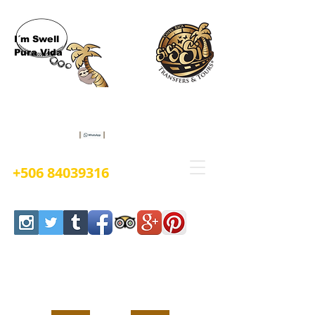
I´m Swell
Pura Vida
Book Now
+506 84039316