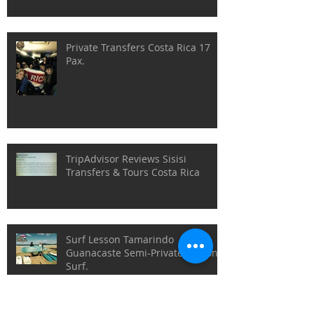
Private Transfers Costa Rica 17
Pax.
TripAdvisor Reviews Sisisi
Transfers & Tours Costa Rica
Surf Lesson Tamarindo
Guanacaste Semi-Private Lesson
Surf.