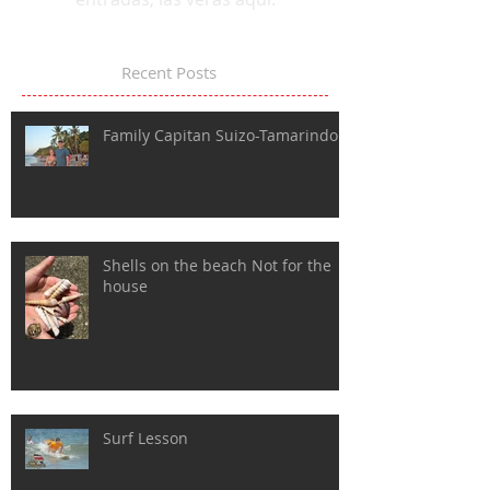
Recent Posts
Family Capitan Suizo-Tamarindo
Shells on the beach Not for the
house
Surf Lesson