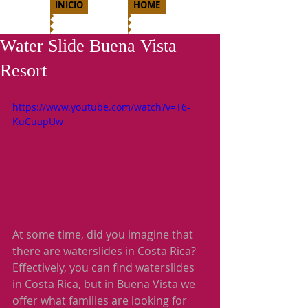
INICIO
HOME
Water Slide Buena Vista
Resort
https://www.youtube.com/watch?v=T6-
KuCuapUw
At some time, did you imagine that 
there are waterslides in Costa Rica?  
Effectively, you can find waterslides 
in Costa Rica, but in Buena Vista we 
offer what families are looking for 