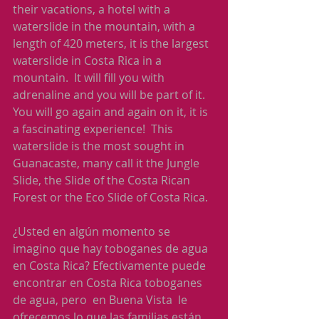
their vacations, a hotel with a 
waterslide in the mountain, with a 
length of 420 meters, it is the largest 
waterslide in Costa Rica in a 
mountain.  It will fill you with 
adrenaline and you will be part of it.  
You will go again and again on it, it is 
a fascinating experience!  This 
waterslide is the most sought in 
Guanacaste, many call it the Jungle 
Slide, the Slide of the Costa Rican 
Forest or the Eco Slide of Costa Rica.
¿Usted en algún momento se 
imagino que hay toboganes de agua 
en Costa Rica? Efectivamente puede 
encontrar en Costa Rica toboganes 
de agua, pero  en Buena Vista  le 
ofrecemos lo que las familias están 