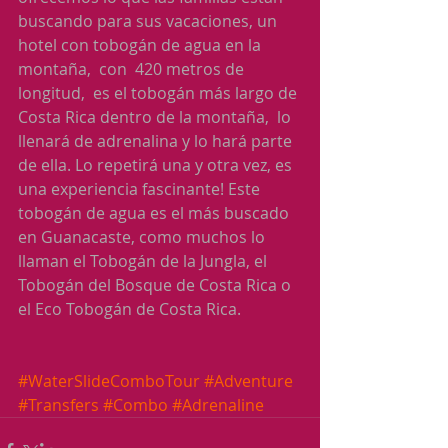
buscando para sus vacaciones, un 
hotel con tobogán de agua en la 
montaña,  con  420 metros de 
longitud,  es el tobogán más largo de 
Costa Rica dentro de la montaña,  lo 
llenará de adrenalina y lo hará parte 
de ella. Lo repetirá una y otra vez, es 
una experiencia fascinante! Este 
tobogán de agua es el más buscado 
en Guanacaste, como muchos lo 
llaman el Tobogán de la Jungla, el 
Tobogán del Bosque de Costa Rica o 
el Eco Tobogán de Costa Rica.
#WaterSlideComboTour
#Adventure
#Transfers
#Combo
#Adrenaline