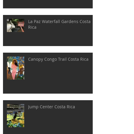
La Paz Waterfall Gardens Costa
Rica
Canopy Congo Trail Costa Rica
Jump Center Costa Rica