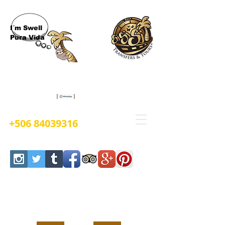
I´m Swell
Pura Vida
Book Now
+506 84039316