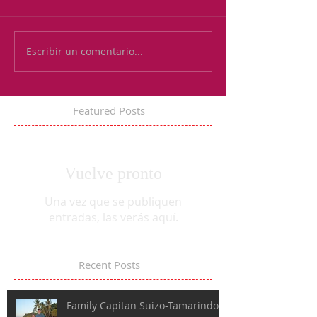
Escribir un comentario...
Featured Posts
Vuelve pronto
Una vez que se publiquen
entradas, las verás aquí.
Recent Posts
Family Capitan Suizo-Tamarindo