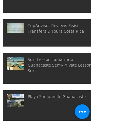
TripAdvisor Reviews Sisisi
Transfers & Tours Costa Rica
Surf Lesson Tamarindo
Guanacaste Semi-Private Lesson
Surf.
Playa Sanjuanillo Guanacaste
abril de 2019
(1)
1 entrada