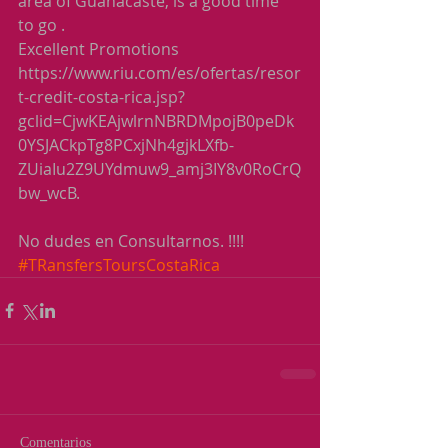
area of Guanacaste, is a good time 
to go .
Excellent Promotions
https://www.riu.com/es/ofertas/resor
t-credit-costa-rica.jsp?
gclid=CjwKEAjwlrnNBRDMpojB0peDk
0YSJACkpTg8PCxjNh4gjkLXfb-
ZUiaIu2Z9UYdmuw9_amj3IY8v0RoCrQ
bw_wcB.
No dudes en Consultarnos. !!!!
#TRansfersToursCostaRica
Comentarios