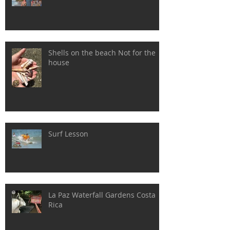
Shells on the beach Not for the
house
Surf Lesson
La Paz Waterfall Gardens Costa
Rica