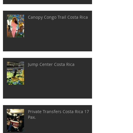
Canopy Congo Trail Costa Rica
Jump Center Costa Rica
Private Transfers Costa Rica 17
Pax.