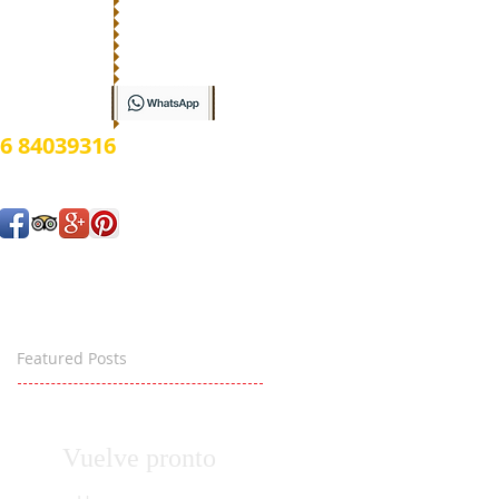
ow
6 84039316
Featured Posts
Vuelve pronto