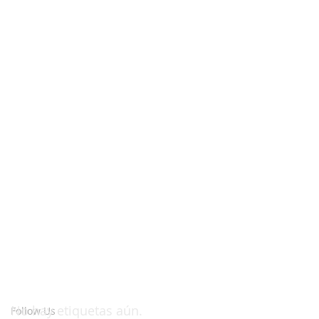
No hay etiquetas aún.
Follow Us