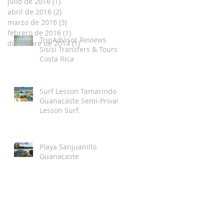
julio de 2016
(1)
1 entrada
abril de 2016
(2)
2 entradas
marzo de 2016
(3)
3 entradas
febrero de 2016
(1)
1 entrada
TripAdvisor Reviews
diciembre de 2014
(1)
1 entrada
Sisisi Transfers & Tours
Costa Rica
Surf Lesson Tamarindo
Guanacaste Semi-Private
Lesson Surf.
Playa Sanjuanillo
Guanacaste