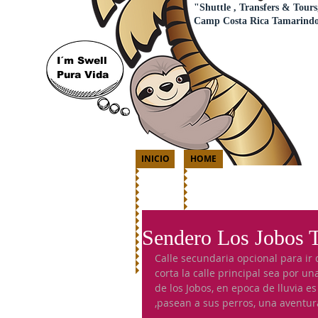
"Shuttle , Transfers & Tours
Camp Costa Rica Tamarind
I´m Swell
Pura Vida
INICIO
HOME
Sendero Los Jobos 
Calle secundaria opcional para ir 
corta la calle principal sea por u
de los Jobos, en epoca de lluvia e
,pasean a sus perros, una aventu