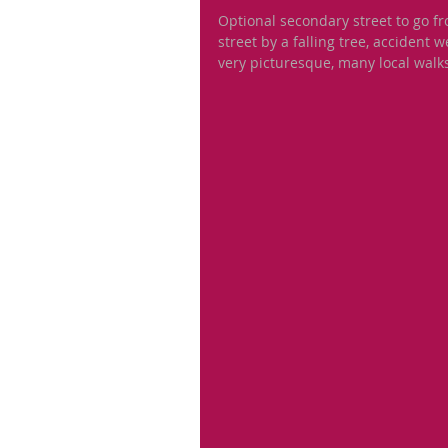
Optional secondary street to go fr
street by a falling tree, accident w
very picturesque, many local walk