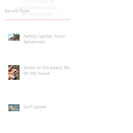
Una vez que se
publiquen entradas,
Recent Posts
las verás aquí.
Family Capitan Suizo-
Tamarindo
Shells on the beach Not
for the house
Surf Lesson