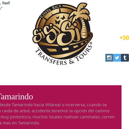
, Surf
o"
Book N
+50
Tamarindo
desde Tamarindo hacia Villareal o vicerversa, cuando se 
na caida de arbol, accidente tenemos la opcion del camino 
s muy pintoresco, muchos locales realizan caminatas, corren 
ra mas en Tamarindo.