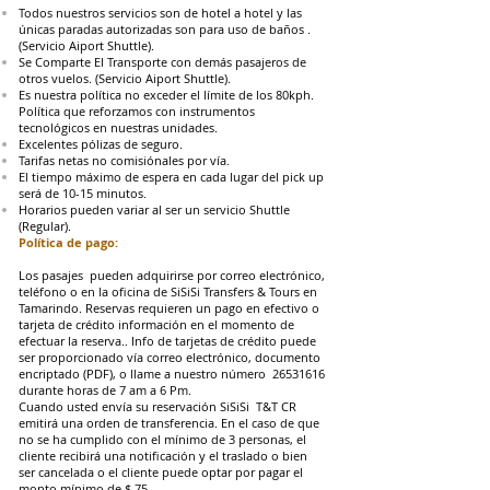
Todos nuestros servicios son de hotel a hotel y las
únicas paradas autorizadas son para uso de baños .
(Servicio Aiport Shuttle).
Se Comparte El Transporte con demás pasajeros de
otros vuelos. (Servicio Aiport Shuttle).
Es nuestra política no exceder el límite de los 80kph.
Política que reforzamos con instrumentos
tecnológicos en nuestras unidades.
Excelentes pólizas de seguro.
Tarifas netas no comisiónales por vía.
El tiempo máximo de espera en cada lugar del pick up
será de 10-15 minutos.
Horarios pueden variar al ser un servicio Shuttle
(Regular).
Política de pago:
Los pasajes pueden adquirirse por correo electrónico,
teléfono o en la oficina de SiSiSi Transfers & Tours en
Tamarindo. Reservas requieren un pago en efectivo o
tarjeta de crédito información en el momento de
efectuar la reserva.. Info de tarjetas de crédito puede
ser proporcionado vía correo electrónico, documento
encriptado (PDF), o llame a nuestro número
26531616
durante horas de 7 am a 6 Pm.
Cuando usted envía su reservación SiSiSi T&T CR
emitirá una orden de transferencia. En el caso de que
no se ha cumplido con el mínimo de 3 personas, el
cliente recibirá una notificación y el traslado o bien
ser cancelada o el cliente puede optar por pagar el
monto mínimo de $ 75.