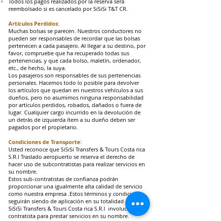
Todos los pagos realizados por la reserva será
reembolsado si es cancelado por SiSiSi T&T CR.
Artículos Perdidos:
Muchas bolsas se parecen. Nuestros conductores no
pueden ser responsables de recordar que las bolsas
pertenecen a cada pasajero. Al llegar a su destino, por
favor, compruebe que ha recuperado todas sus
pertenencias, y que cada bolso, maletín, ordenador,
etc., de hecho, la suya.
Los pasajeros son responsables de sus pertenencias
personales. Hacemos todo lo posible para devolver
los artículos que quedan en nuestros vehículos a sus
dueños, pero no asumimos ninguna responsabilidad
por artículos perdidos, robados, dañados o fuera de
lugar. Cualquier cargo incurrido en la devolución de
un detrás de izquierda ítem a su dueño deben ser
pagados por el propietario.
Condiciones de Transporte:
Usted reconoce que SiSiSi Transfers & Tours Costa rica
S.R.l Traslado aeropuerto se reserva el derecho de
hacer uso de subcontratistas para realizar servicios en
su nombre.
Estos sub-contratistas de confianza podrán
proporcionar una igualmente alta calidad de servicio
como nuestra empresa .Estos términos y condiciones
seguirán siendo de aplicación en su totalidad cuando
SiSiSi Transfers & Tours Costa rica S.R.l involucra a un
contratista para prestar servicios en su nombre.