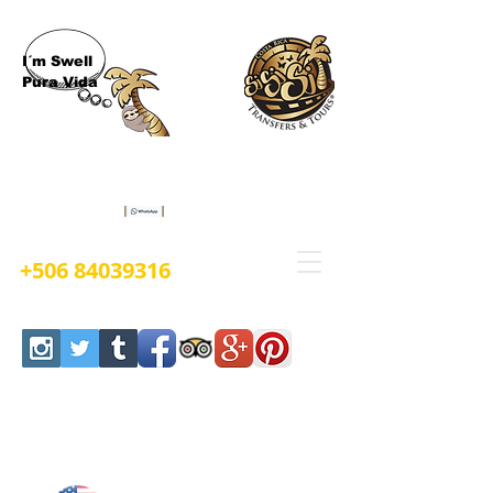
I´m Swell
Pura Vida
Book Now
+506 84039316