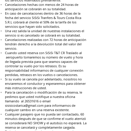
los servicios reservados previamente.
Cancelaciones hechas con menos de 24 horas de
anticipación se cobrarán en su totalidad.
En caso de cancelaciones dentro de 36 horas de la
fecha del servicio SiSiSi Tranfers & Tours Costa Rica
S.R.L cobrará al cliente el 50% de la tarifa de los
servicios que hayan sido solicitados.
Una vez salida la unidad de nuestras instalaciones el
servicio si es cancelado se cobrará en su totalidad.
Cancelaciones realizadas con 72 horas de anticipación
tendrán derecho a la devolución total del valor del
servicio.
Cuando usted reserva con SiSiSi T&T CR Traslado al
aeropuerto tomaremos su número de vuelo y hora
de llegada prevista para que seamos capaces de
controlar su vuelo por los retrasos. Es su
responsabilidad informarnos de cualquier conexión
perdidas, retrasos en los vuelos o cancelaciones.
Si su vuelo se cancela por adelantado, nosotros no
enviaremos el conductor y esperaremos para obtener
más instrucciones de usted.
Para la cancelación o modificación de su reserva, le
pedimos que usted notifique a nuestra oficina
llamando al
26531616
o email
sisisicostarica@gmail.com
para informarnos de
cualquier cambio en una reserva existente.
Cualquier pasajero que no pueda ser contactado, 60
minutos después de que se confirme el vuelo aterrizó
se considerará NO SHOW y el autobús no esperará. La
reserva se cancelará y completamente cargada.