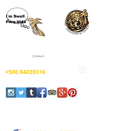
I´m Swell
Pura Vida
Book Now
+506 84039316